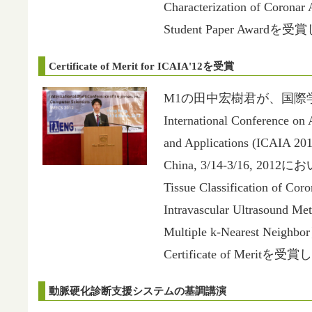
Characterization of Coron
Student Paper Award
Certificate of Merit for ICAIA'12を受賞
M1の田中宏樹君が、国際学会 
International Conference on A
and Applications (ICAIA 20
China, 3/14-3/16, 2
Tissue Classification of Cor
Intravascular Ultrasound Me
Multiple k-Nearest Nei
Certificate of Merit
動脈硬化診断支援システムの基調講演