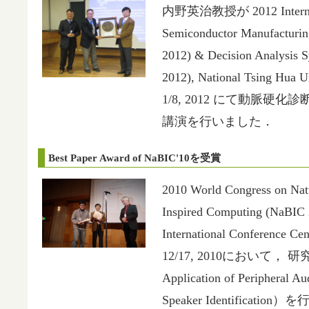
内野英治教授が 2012 Internat
Semiconductor Manufacturing
2012) & Decision Analysis
2012), National Tsing Hua Un
1/8, 2012 にて動脈硬
講演を行いました．
Best Paper Award of NaBIC'10を受賞
2010 World Congress on Natu
Inspired Computing (NaBIC 
International Conference Cen
12/17, 2010において，
Application of Peripheral Au
Speaker Identification）を