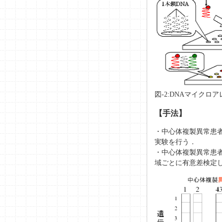
図-2:DNAマイクロア
【手法】
・中心体複製異常患
実験を行う．
・中心体複製異常患
域ごとに有意差検定