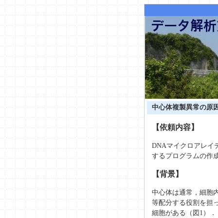
中心体複製異常の原
【依頼内容】
DNAマイクロアレ
するプログラムの作
【背景】
中心体は通常，細胞
等配分する役割を担っ
細胞がある（図1）．