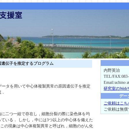
因遺伝子を推定するプログラム
内野英治
TEL/FAX:083-
Email:uchino a
イデータを用いて中心体複製異常の原因遺伝子を推定
研究室のWeb
成．
デー
ご依頼はこち
ご依頼は無償
内に二つ一組で存在し，細胞分裂の際に染色体を均
ている． しかし，中には3つ以上の中心体を備えた
 この現象は中心体複製異常と呼ばれ，細胞のがん化