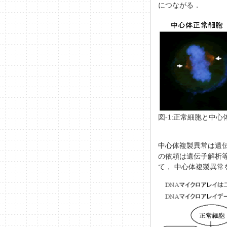
につながる．
図-1:正常細胞と中
中心体複製異常は遺
の依頼は遺伝子解析
て， 中心体複製異