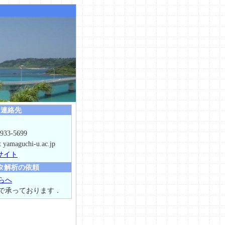
連絡先
933-5699
t yamaguchi-u.ac.jp
サイト
タ解析の依頼
らへ
で承っております．